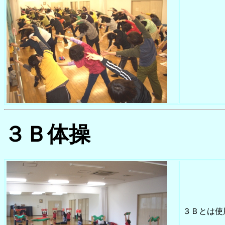
３Ｂ体操
３Ｂとは使