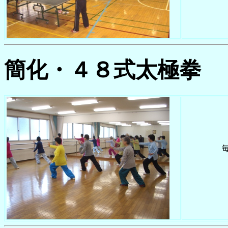
簡化・４８式太極拳