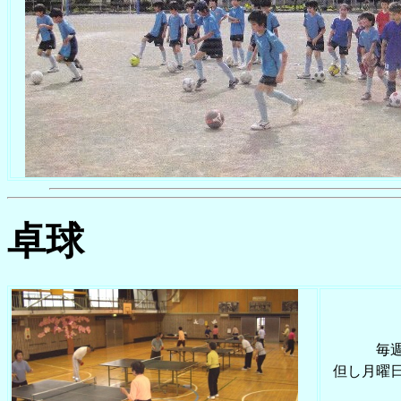
卓球
毎
但し月曜