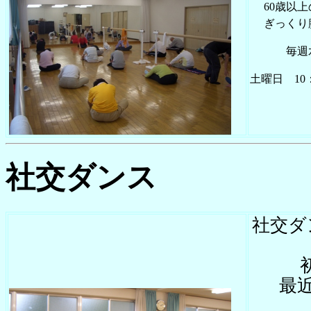
60歳以
ぎっくり腰
毎週水
土曜日 10
社交ダンス
社交ダ
最近