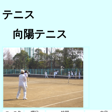
テニス
向陽テニス